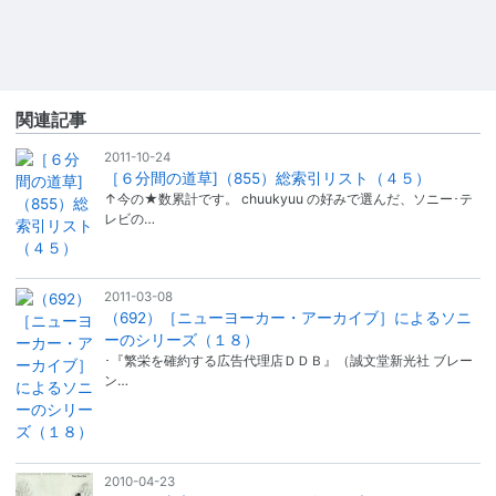
関連記事
2011-10-24
［６分間の道草]（855）総索引リスト（４５）
↑今の★数累計です。 chuukyuu の好みで選んだ、ソニー･テ
レビの…
2011-03-08
（692）［ニューヨーカー・アーカイブ］によるソニ
ーのシリーズ（１８）
･『繁栄を確約する広告代理店ＤＤＢ』（誠文堂新光社 ブレー
ン…
2010-04-23