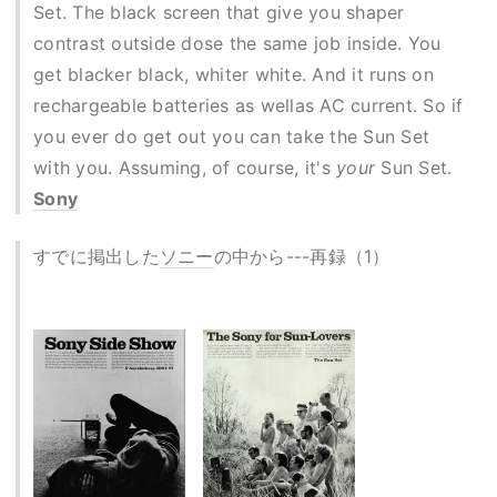
Set. The black screen that give you shaper
contrast outside dose the same job inside. You
get blacker black, whiter white. And it runs on
rechargeable batteries as wellas AC current. So if
you ever do get out you can take the Sun Set
with you. Assuming, of course, it's
your
Sun Set.
Sony
すでに掲出した
ソニー
の中から---再録（1）