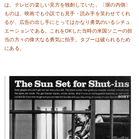
は、テレビの楽しい見方を独創していた。〔塀の内側〕
ものは、映画でも小説でも見手・読み手を笑わせてくれ
るが、広告の出し手にとってはかなり勇気のいるシチュ
エーションである。これをOKした当時の米国
ソニー
の担
当の方々の偉大なる勇気に拍手。タブーは破られるため
にある。