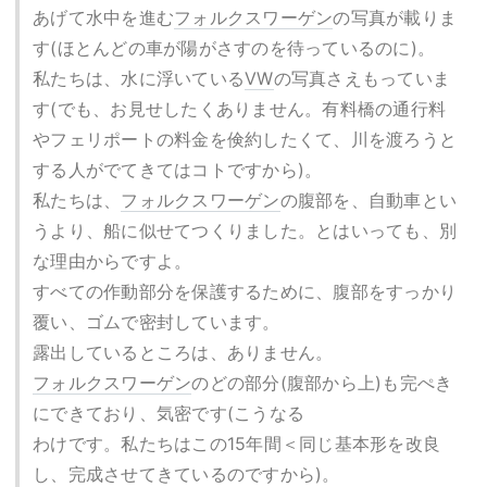
あげて水中を進む
フォルクスワーゲン
の写真が載りま
す(ほとんどの車が陽がさすのを待っているのに)。
私たちは、水に浮いている
VW
の写真さえもっていま
す(でも、お見せしたくありません。有料橋の通行料
やフェリポートの料金を倹約したくて、川を渡ろうと
する人がでてきてはコトですから)。
私たちは、
フォルクスワーゲン
の腹部を、自動車とい
うより、船に似せてつくりました。とはいっても、別
な理由からですよ。
すべての作動部分を保護するために、腹部をすっかり
覆い、ゴムで密封しています。
露出しているところは、ありません。
フォルクスワーゲン
のどの部分(腹部から上)も完ぺき
にできており、気密です(こうなる
わけです。私たちはこの15年間＜同じ基本形を改良
し、完成させてきているのですから)。