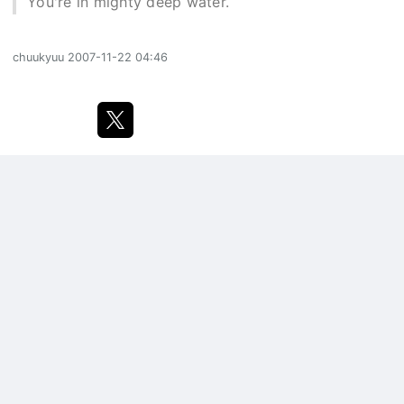
You're in mighty deep water.
chuukyuu
2007-11-22 04:46