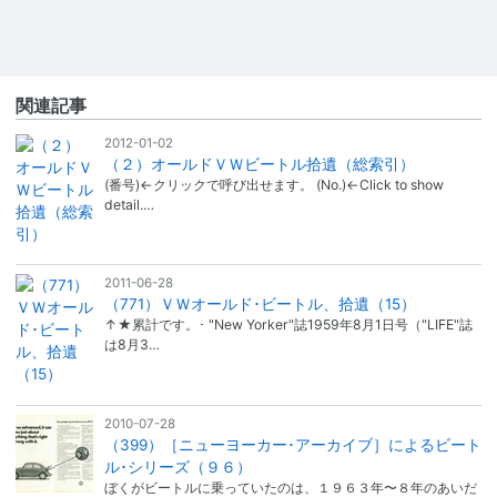
関連記事
2012-01-02
（２）オールドＶＷビートル拾遺（総索引）
(番号)←クリックで呼び出せます。 (No.)←Click to show
detail.…
2011-06-28
（771）ＶＷオールド･ビートル、拾遺（15）
↑★累計です。･ "New Yorker"誌1959年8月1日号（"LIFE"誌
は8月3…
2010-07-28
（399）［ニューヨーカー･アーカイブ］によるビート
ル･シリーズ（９６）
ぼくがビートルに乗っていたのは、１９６３年〜８年のあいだ