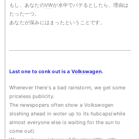
もし、あなたの
VW
が水中でパテるとしたら、理由は
たった一つ。
あなたが深みにはまったということです。
Last one to conk out is a
Volkswagen
.
Whenever there's a bad rainstorm, we get some
priceless publicity.
The newspopers often show a Volkswogen
sloshing ahead in woter up to its hubcaps(while
almost everyone else is waiting for the sun to
come out).